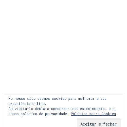
LEGAL
COOKIES
PRIVACIDADE
LOJA ONLINE
RECLAMAÇÃO
FACEBOOK
No nosso site usamos cookies para melhorar a sua
INSTAGRAM
experiência online.
Ao visitá-lo declara concordar com estes cookies e a
nossa política de privacidade.
Política sobre Cookies
© Copyright 2024 Graph&co