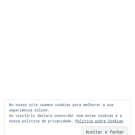
LEGAL
COOKIES
PRIVACIDADE
LOJA ONLINE
RECLAMAÇÃO
FACEBOOK
No nosso site usamos cookies para melhorar a sua
INSTAGRAM
experiência online.
Ao visitá-lo declara concordar com estes cookies e a
nossa política de privacidade.
Política sobre Cookies
© Copyright 2024 Graph&co