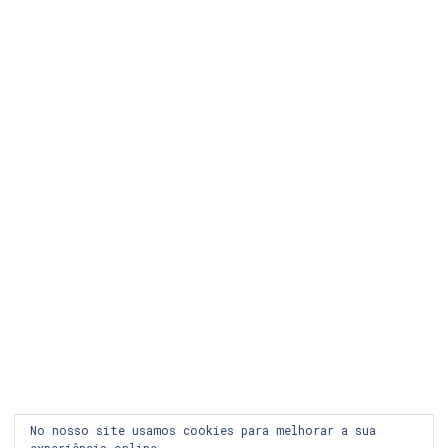
LEGAL
COOKIES
PRIVACIDADE
LOJA ONLINE
RECLAMAÇÃO
FACEBOOK
INSTAGRAM
No nosso site usamos cookies para melhorar a sua