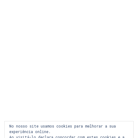
LEGAL
COOKIES
PRIVACIDADE
LOJA ONLINE
RECLAMAÇÃO
FACEBOOK
INSTAGRAM
No nosso site usamos cookies para melhorar a sua
experiência online.
Ao visitá-lo declara concordar com estes cookies e a