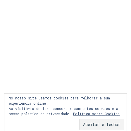
LEGAL
COOKIES
PRIVACIDADE
LOJA ONLINE
RECLAMAÇÃO
FACEBOOK
No nosso site usamos cookies para melhorar a sua
INSTAGRAM
experiência online.
Ao visitá-lo declara concordar com estes cookies e a
nossa política de privacidade.
Política sobre Cookies
© Copyright 2024 Graph&co