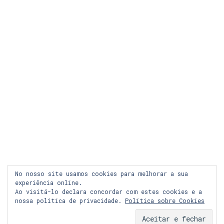
LEGAL
COOKIES
PRIVACIDADE
LOJA ONLINE
RECLAMAÇÃO
FACEBOOK
No nosso site usamos cookies para melhorar a sua
INSTAGRAM
experiência online.
Ao visitá-lo declara concordar com estes cookies e a
nossa política de privacidade.
Política sobre Cookies
© Copyright 2024 Graph&co