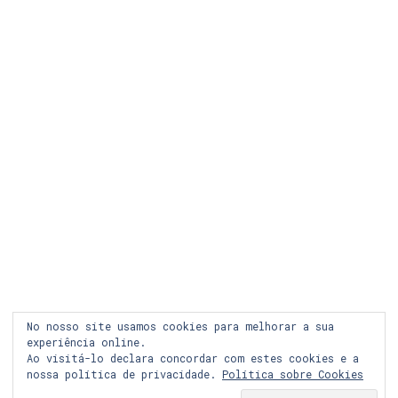
LEGAL
COOKIES
PRIVACIDADE
LOJA ONLINE
RECLAMAÇÃO
FACEBOOK
INSTAGRAM
No nosso site usamos cookies para melhorar a sua
experiência online.
Ao visitá-lo declara concordar com estes cookies e a
nossa política de privacidade.
Política sobre Cookies