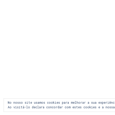
Price
This
€
19,52
–
€
236,70
€
94,10
+IVA
range:
product
€19,52
has
through
multiple
€236,70
variants.
The
options
may
be
chosen
on
the
product
page
No nosso site usamos cookies para melhorar a sua experiênc
LEGAL
COOKIES
PRIVACIDADE
LOJA 
Ao visitá-lo declara concordar com estes cookies e a noss